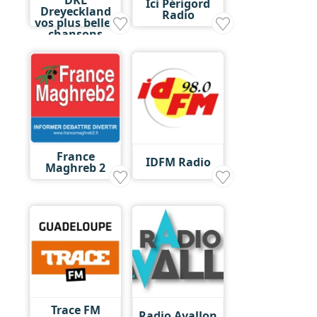
Ici Périgord
Dreyeckland
Radio
vos plus belles
chansons
France
IDFM Radio
Maghreb 2
Trace FM
Radio Avallon