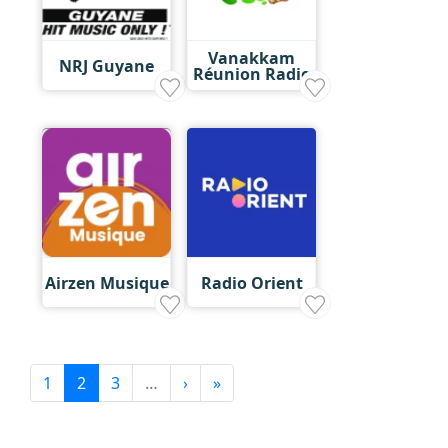
Vanakkam
NRJ Guyane
Réunion Radio
Airzen Musique
Radio Orient
1
2
3
…
›
»