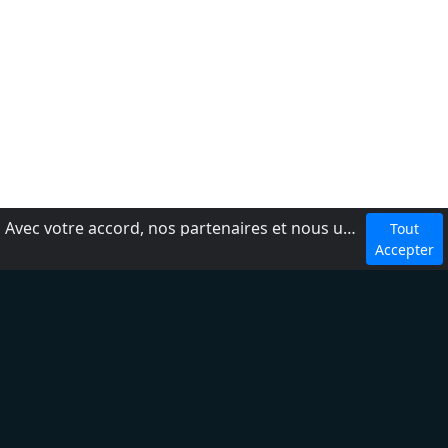
Avec votre accord, nos partenaires et nous utilisons des cookies ou technologies similaires pour stocker et accéder à vos informations personnelles, comme votre visite sur ce site.
Tout
dmca
Accepter
Conditions d'utilisation
Ajouter une radio
À propos
Règles de confidentialité
Aide