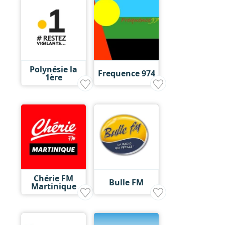
Polynésie la
Frequence 974
1ère
Chérie FM
Bulle FM
Martinique