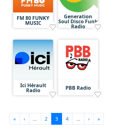
Generation
FM 80 FUNKY
Soul Disco Funk
MUSIC
Radio
Ici Hérault
PBB Radio
Radio
«
‹
…
2
3
4
…
›
»