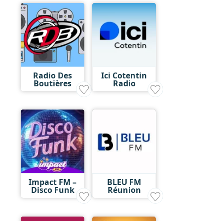
Radio Des
Ici Cotentin
Boutières
Radio
Impact FM –
BLEU FM
Disco Funk
Réunion