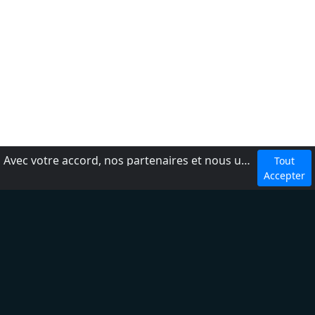
Avec votre accord, nos partenaires et nous utilisons des cookies ou technologies similaires pour stocker et accéder à vos informations personnelles, comme votre visite sur ce site.
Tout
dmca
Accepter
Conditions d'utilisation
Ajouter une radio
À propos
Règles de confidentialité
Aide