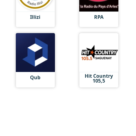
Illizi
RPA
Hit Country
Qub
105,5