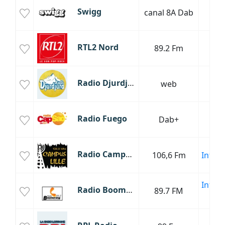
Hip
Swigg
canal 8A Dab
R'
P
RTL2 Nord
89.2 Fm
R
Radio Djurdjura FM
web
Radio Fuego
Dab+
La
Radio Campus Lille
106,6 Fm
Infor
Infor
Radio Boomerang
89.7 FM
Mus
P