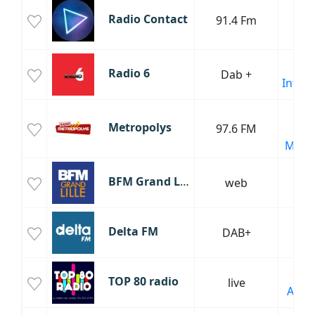
P
Radio Contact
91.4 Fm
H
T
H
Radio 6
Dab +
Infor
Mus
Metropolys
97.6 FM
P
Main
BFM Grand Lille
web
Delta FM
DAB+
Sa
Ol
TOP 80 radio
live
Anné