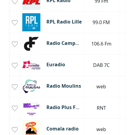
RPL Radio
99 Fm
H
RPL Radio Lille
99.0 FM
Ele
Radio Campus France
106.6 Fm
P
Euradio
DAB 7C
Sa
Radio Moulins
web
Radio Plus FM 103.6 Mazamet
RNT
Comala radio
web