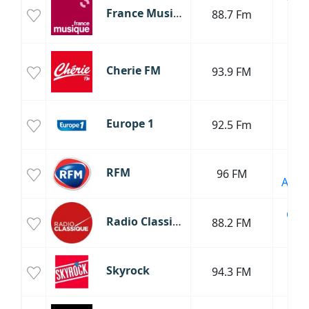
France Musique
88.7 Fm
Cul
J
P
Cherie FM
93.9 FM
R
T
T
Europe 1
92.5 Fm
Poli
Ol
RFM
96 FM
Anné
Clas
Radio Classique
88.2 FM
Cul
R
Skyrock
94.3 FM
R
T