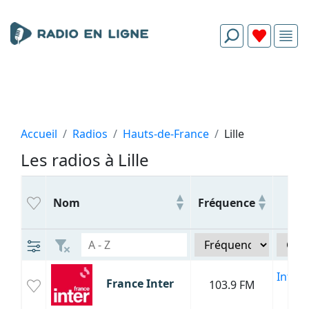
Accueil
Radios
Hauts-de-France
Lille
Les radios à Lille
Ge
Nom
Fréquence
Infor
France Inter
103.9 FM
Cul