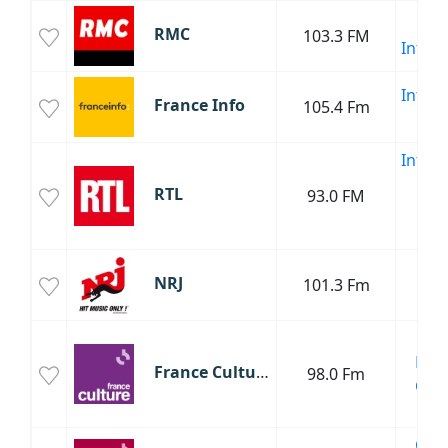
Sp
RMC
103.3 FM
Infor
Infor
France Info
105.4 Fm
Poli
Infor
Sp
RTL
93.0 FM
Cul
Poli
H
NRJ
101.3 Fm
Da
Cha
Fran
France Culture
98.0 Fm
Clas
Cul
Clas