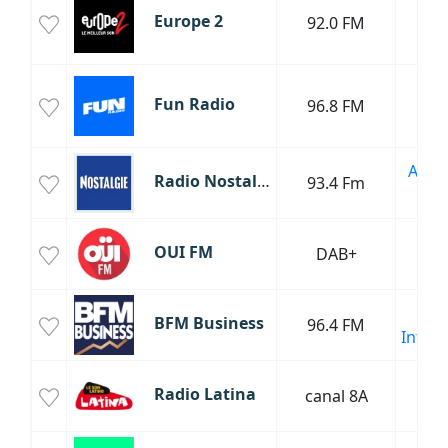
Europe 2
92.0 FM
R
P
P
Fun Radio
96.8 FM
H
Da
Anné
Radio Nostalgie
93.4 Fm
Ol
T
OUI FM
DAB+
R
T
BFM Business
96.4 FM
Infor
T
Radio Latina
canal 8A
La