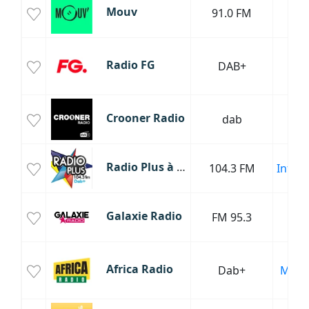
R
Mouv
91.0 FM
Hip
Mus
Radio FG
DAB+
Ele
Ho
Crooner Radio
dab
J
Radio Plus à Douvrin
104.3 FM
Infor
Galaxie Radio
FM 95.3
Ele
T
Africa Radio
Dab+
Musi
Mo