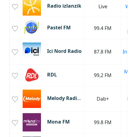
Radio izlanzik
Live
Webr
Cha
Pastel FM
99.4 FM
Fran
Mus
Ici Nord Radio
87.8 FM
Infor
Cul
Musi
RDL
99,2 FM
Mo
Cha
Melody Radio Vintage
Dab+
Fran
Ol
Tu
Mona FM
99.8 FM
Ol