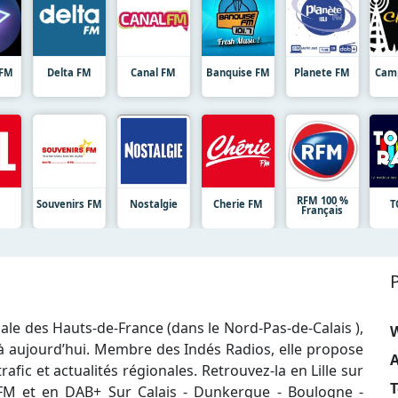
 FM
Delta FM
Canal FM
Banquise FM
Planete FM
Camp
RFM 100 %
Souvenirs FM
Nostalgie
Cherie FM
T
Français
ale des Hauts-de-France (dans le Nord-Pas-de-Calais ),
 à aujourd’hui. Membre des Indés Radios, elle propose
A
afic et actualités régionales. Retrouvez-la en Lille sur
T
 FM et en DAB+ Sur Calais - Dunkerque - Boulogne -