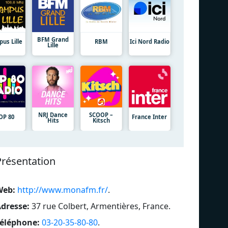
BFM Grand
us Lille
RBM
Ici Nord Radio
Lille
NRJ Dance
SCOOP –
OP 80
France Inter
Hits
Kitsch
Présentation
Web:
http://www.monafm.fr/
.
dresse:
37 rue Colbert, Armentières, France
.
éléphone:
03-20-35-80-80
.