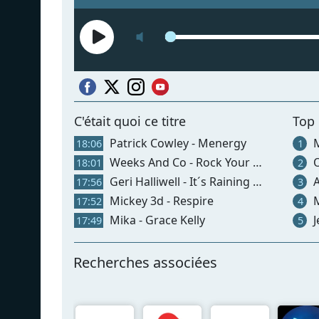
C'était quoi ce titre
Top
Patrick Cowley - Menergy
M
18:06
1
Weeks And Co - Rock Your World
O
18:01
2
Geri Halliwell - It´s Raining Men
A
17:56
3
Mickey 3d - Respire
M
17:52
4
Mika - Grace Kelly
J
17:49
5
Recherches associées