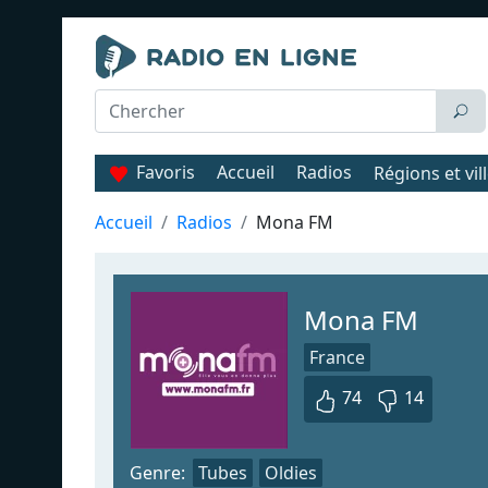
Favoris
Accueil
Radios
Régions et vil
Accueil
Radios
Mona FM
Mona FM
France
74
14
Genre:
Tubes
Oldies