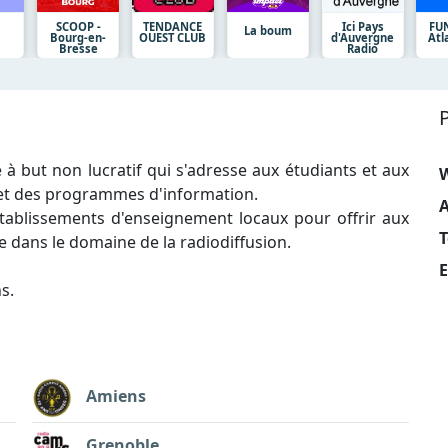
SCOOP -
TENDANCE
Ici Pays
FUN
La boum
Bourg-en-
OUEST CLUB
d'Auvergne
Atl
Bresse
Radio
à but non lucratif qui s'adresse aux étudiants et aux
s et des programmes d'information.
A
 établissements d'enseignement locaux pour offrir aux
T
ce dans le domaine de la radiodiffusion.
E
s.
Amiens
Grenoble