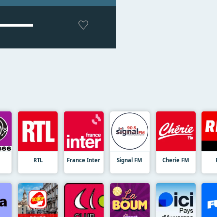
RTL
France Inter
Signal FM
Cherie FM