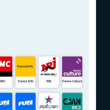
RMC
France Info
NRJ
France Culture