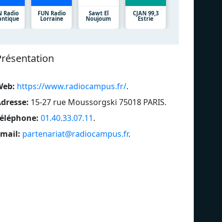
 Radio
FUN Radio
Sawt El
CJAN 99,3
antique
Lorraine
Noujoum
Estrie
Présentation
Web:
https://www.radiocampus.fr/
.
dresse:
15-27 rue Moussorgski 75018 PARIS
.
éléphone:
01.40.33.07.11
.
mail:
partenariat@radiocampus.fr
.
Lorraine
Par
Toulouse
Br