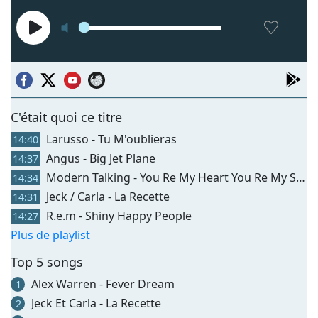
C'était quoi ce titre
Larusso - Tu M'oublieras
14:40
Angus - Big Jet Plane
14:37
Modern Talking - You Re My Heart You Re My Soul
14:34
Jeck / Carla - La Recette
14:31
R.e.m - Shiny Happy People
14:27
Plus de playlist
Top 5 songs
Alex Warren - Fever Dream
1
Jeck Et Carla - La Recette
2