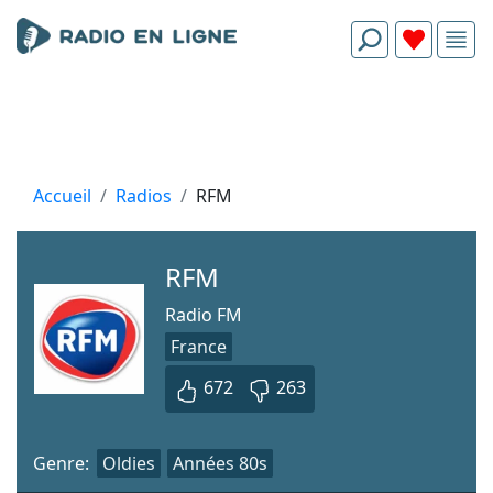
Accueil
Radios
RFM
RFM
Radio FM
France
672
263
Genre:
Oldies
Années 80s