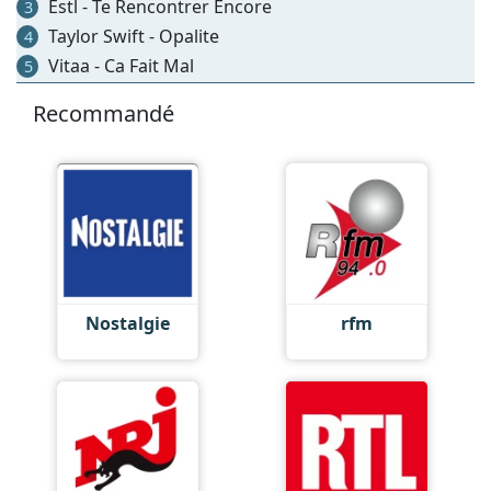
Estl - Te Rencontrer Encore
3
Taylor Swift - Opalite
4
Vitaa - Ca Fait Mal
5
Recommandé
Nostalgie
rfm