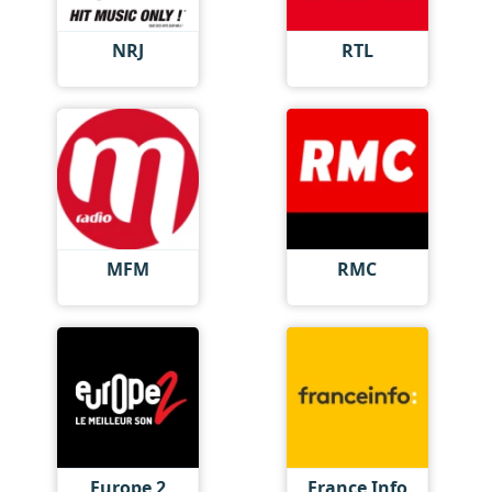
NRJ
RTL
MFM
RMC
Europe 2
France Info