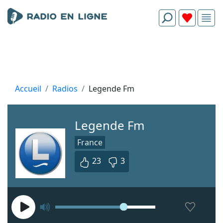
Accueil
Radios
Legende Fm
Legende Fm
France
23
3