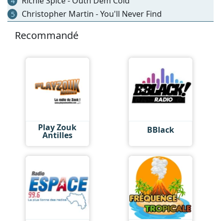
Richie Spice - Outh Dem Cold
4
Christopher Martin - You'll Never Find
5
Recommandé
Play Zouk
BBlack
Antilles