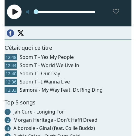
C'était quoi ce titre
Soom T - Yes My People
12:48
Soom T - World We Live In
12:44
Soom T - Our Day
12:40
Soom T - I Wanna Live
12:36
Samora - My Way Feat. Dr. Ring Ding
12:33
Top 5 songs
Jah Cure - Longing For
1
Morgan Heritage - Don't Haffi Dread
2
Alborosie - Ginal (feat. Collie Buddz)
3