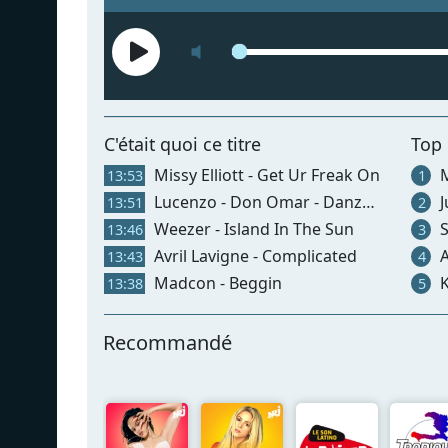
C'était quoi ce titre
Top
Missy Elliott - Get Ur Freak On
M
13:53
1
Lucenzo - Don Omar - Danza Kuduro
J
13:51
2
Weezer - Island In The Sun
S
13:46
3
Avril Lavigne - Complicated
A
13:43
4
Madcon - Beggin
K
13:38
5
Recommandé