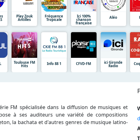
es
Play Zouk
Fréquence
Ici 100%
Aléo
S
Antilles
Tropicale
chanson
française
Toulouse FM
ici Gironde
L
Info 88 1
CFVD-FM
Coq
Hits
Radio
rie FM spécialisée dans la diffusion de musiques et
opose à ses auditeurs une variété de compositions
d
eton, la bachata et d'autres genres de musique latino-
A
T