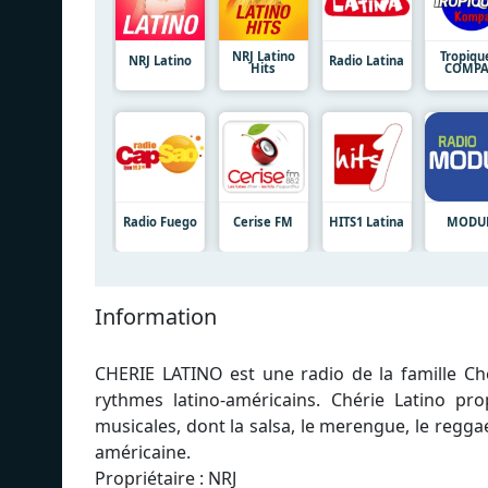
NRJ Latino
Tropiqu
NRJ Latino
Radio Latina
Hits
COMPA
Radio Fuego
Cerise FM
HITS1 Latina
MODU
Information
CHERIE LATINO est une radio de la famille Ché
rythmes latino-américains. Chérie Latino pr
musicales, dont la salsa, le merengue, le regga
américaine.
Propriétaire : NRJ