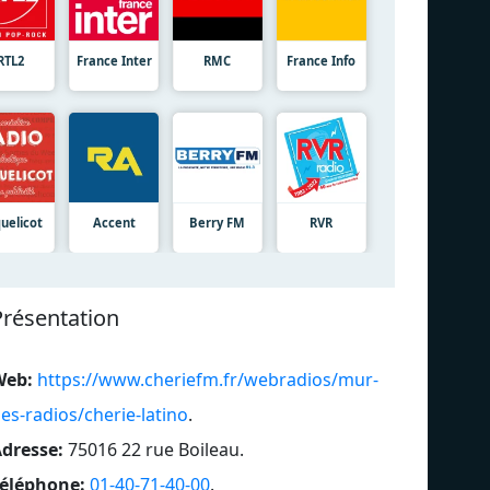
RTL2
France Inter
RMC
France Info
uelicot
Accent
Berry FM
RVR
Présentation
Web:
https://www.cheriefm.fr/webradios/mur-
es-radios/cherie-latino
.
dresse:
75016 22 rue Boileau
.
éléphone:
01-40-71-40-00
.