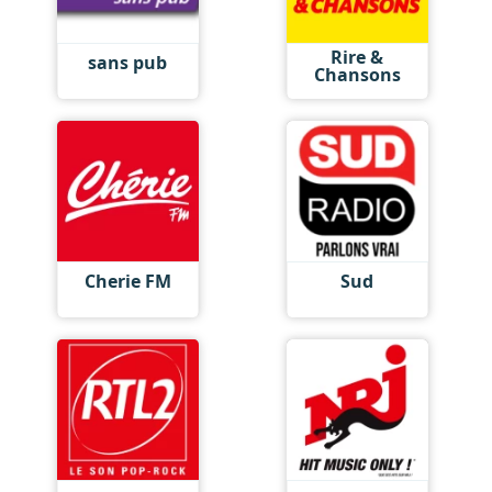
Rire &
sans pub
Chansons
Cherie FM
Sud