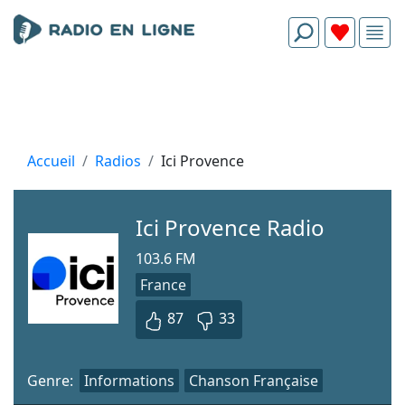
Accueil
Radios
Ici Provence
Ici Provence Radio
103.6 FM
France
87
33
Genre:
Informations
Chanson Française