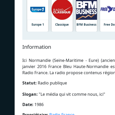
Europe 1
Classique
BFM Business
Free D
Information
Ici Normandie (Seine-Maritime - Eure) (anci
janvier 2016 France Bleu Haute-Normandie est
Radio France. La radio propose contenus régio
Statut:
Radio publique
Slogan:
"
Le média qui vit comme nous, ici
"
Date:
1986
Propriétaire:
Radio France