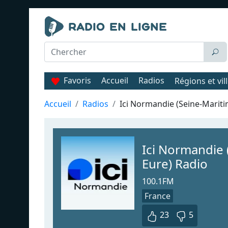
Favoris
Accueil
Radios
Régions et vil
Accueil
Radios
Ici Normandie (Seine-Mariti
Ici Normandie 
Eure) Radio
100.1FM
France
23
5