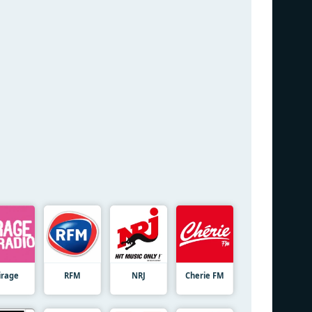
irage
RFM
NRJ
Cherie FM