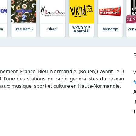
WKND 99,5
om
Free Dom 2
Okapi
Menergy
Zen 
Montréal
ennement France Bleu Normandie (Rouen)) avant le 3
 l'une des stations de radio généralistes du réseau
f
naux: musique, sport et culture en Haute-Normandie.
A
T