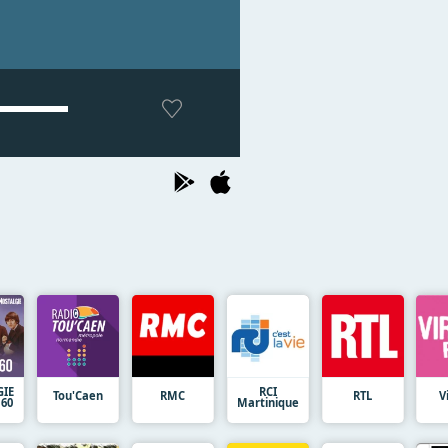
GIE
RCI
Tou'Caen
RMC
RTL
V
 60
Martinique