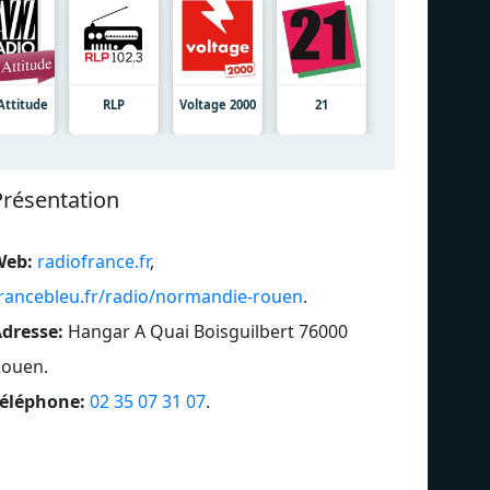
Attitude
RLP
Voltage 2000
21
Présentation
Web:
radiofrance.fr
,
rancebleu.fr/radio/normandie-rouen
.
dresse:
Hangar A Quai Boisguilbert 76000
Rouen
.
éléphone:
02 35 07 31 07
.