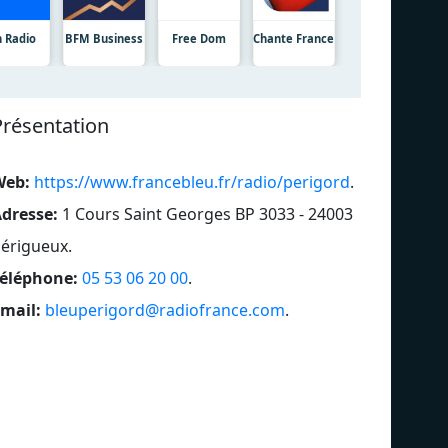
n Radio
BFM Business
Free Dom
Chante France
Présentation
Web:
https://www.francebleu.fr/radio/perigord
.
dresse:
1 Cours Saint Georges BP 3033 - 24003
érigueux
.
éléphone:
05 53 06 20 00
.
mail:
bleuperigord@radiofrance.com
.