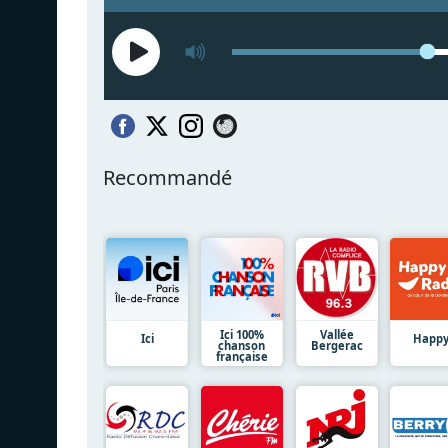
Recommandé
Ici 100%
Vallée
Ici
Happ
chanson
Bergerac
française