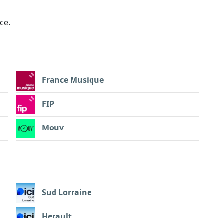
ce.
France Musique
FIP
Mouv
Sud Lorraine
Herault