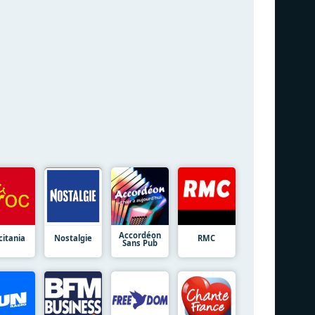
Accordéon
citania
Nostalgie
RMC
Sans Pub