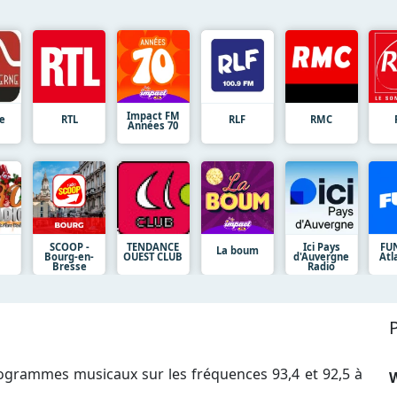
Impact FM
e
RTL
RLF
RMC
Années 70
SCOOP -
TENDANCE
Ici Pays
FUN
La boum
Bourg-en-
OUEST CLUB
d'Auvergne
Atl
Bresse
Radio
rogrammes musicaux sur les fréquences 93,4 et 92,5 à