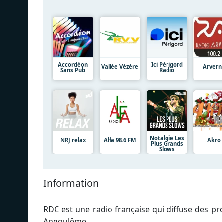
Accordéon
Ici Périgord
Vallée Vézère
Arvern
Sans Pub
Radio
Notalgie Les
NRJ relax
Alfa 98.6 FM
Akro
Plus Grands
Slows
Information
RDC est une radio française qui diffuse des p
Angoulême.