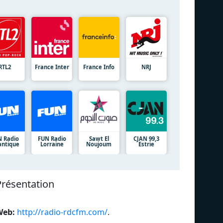
RTL2
France Inter
France Info
NRJ
 Radio
FUN Radio
Sawt El
CJAN 99,3
antique
Lorraine
Noujoum
Estrie
Présentation
Web:
http://radio-rdcfm.com/
.