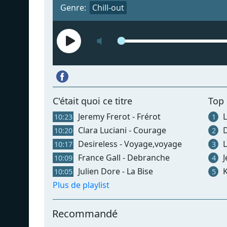
Genre:
Chill-out
C'était quoi ce titre
Top
Jeremy Frerot - Frérot
L
10:23
1
Clara Luciani - Courage
D
10:20
2
Desireless - Voyage,voyage
L
10:17
3
France Gall - Debranche
J
10:09
4
Julien Dore - La Bise
K
10:05
5
Plus de playlist
Recommandé