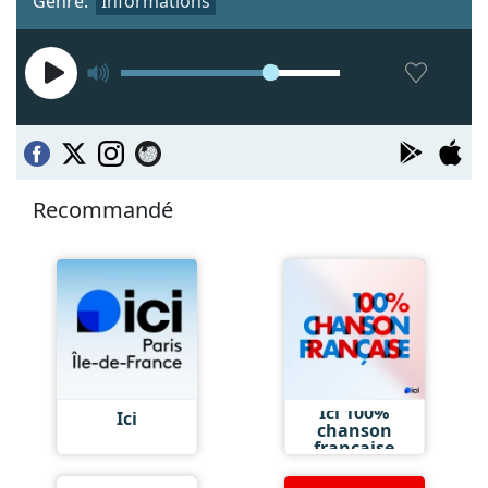
Genre:
Informations
Recommandé
Ici 100%
Ici
chanson
française