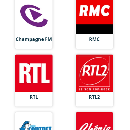
Champagne FM
RMC
RTL
RTL2