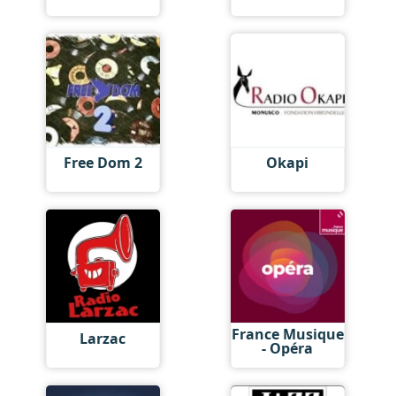
Free Dom 2
Okapi
France Musique
Larzac
- Opéra