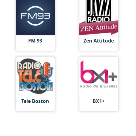
FM 93
Zen Attitude
Tele Boston
BX1+