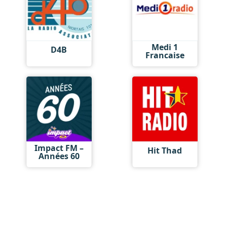
Medi 1
D4B
Francaise
Impact FM –
Hit Thad
Années 60