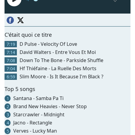
C'était quoi ce titre
D Pulse - Velocity Of Love
7:19
David Walters - Entre Vous Et Moi
7:14
Down To The Bone - Parkside Shuffle
7:08
Hf Thiéfaine - La Ruelle Des Morts
7:04
Slim Moore - Is It Because I'm Black ?
6:59
Top 5 songs
Santana - Samba Pa Ti
1
Brand New Heavies - Never Stop
2
Starcrawler - Midnight
3
Jacno - Rectangle
4
Verves - Lucky Man
5