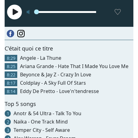
C'était quoi ce titre
Angele - La Thune
8:29
Ariana Grande - Hate That I Made You Love Me
8:25
Beyonce & Jay Z - Crazy In Love
8:22
Coldplay - A Sky Full Of Stars
8:17
Eddy De Pretto - Love'n'tendresse
8:14
Top 5 songs
Anotr & 54 Ultra - Talk To You
1
Naïka - One Track Mind
2
Temper City - Self Aware
3