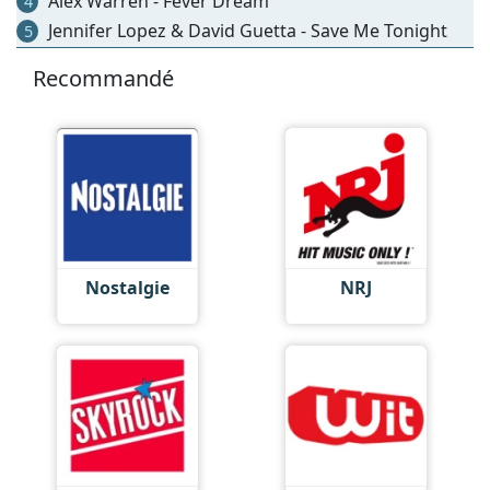
Alex Warren - Fever Dream
4
Jennifer Lopez & David Guetta - Save Me Tonight
5
Recommandé
Nostalgie
NRJ