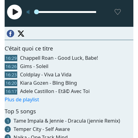
C'était quoi ce titre
Chappell Roan - Good Luck, Babe!
16:29
Gims - Soleil
16:26
Coldplay - Viva La Vida
16:23
Kiara Gozen - Bling Bling
16:20
Adele Castillon - Etã© Avec Toi
16:17
Plus de playlist
Top 5 songs
Tame Impala & Jennie - Dracula (jennie Remix)
1
Temper City - Self Aware
2
Naika - One Track Mind
3