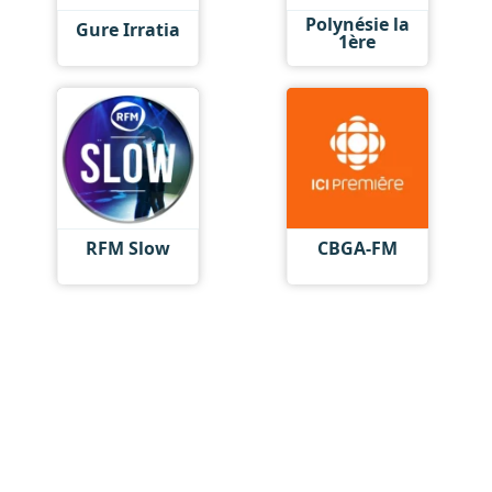
Polynésie la
Gure Irratia
1ère
RFM Slow
CBGA-FM