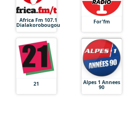
Africa Fm 107.1
For'fm
Dialakorobougou
Alpes 1 Annees
21
90