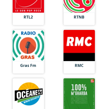
RTL2
RTNB
Gras Fm
RMC