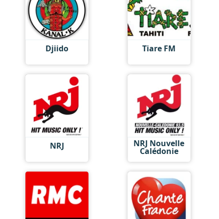
Djiido
Tiare FM
NRJ Nouvelle
NRJ
Calédonie