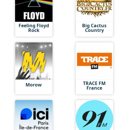
Feeling Floyd
Big Cactus
Rock
Country
TRACE FM
Morow
France