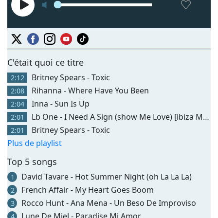
C'était quoi ce titre
Britney Spears - Toxic
2:12
Rihanna - Where Have You Been
2:08
Inna - Sun Is Up
2:04
Lb One - I Need A Sign (show Me Love) [ibiza Mix]-
2:01
Britney Spears - Toxic
2:01
Plus de playlist
Top 5 songs
David Tavare - Hot Summer Night (oh La La La)
1
French Affair - My Heart Goes Boom
2
Rocco Hunt - Ana Mena - Un Beso De Improviso
3
Lune De Miel - Paradise Mi Amor
4