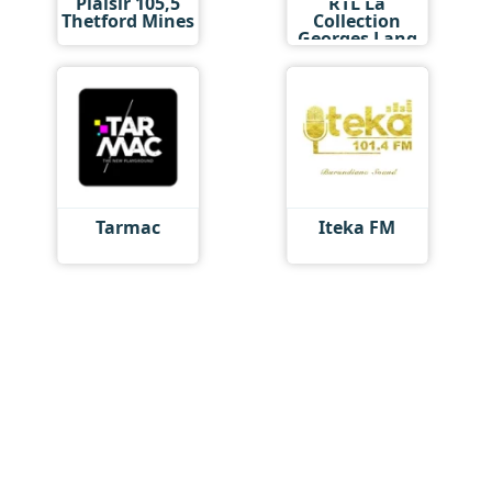
Plaisir 105,5
RTL La
Thetford Mines
Collection
Georges Lang
Tarmac
Iteka FM