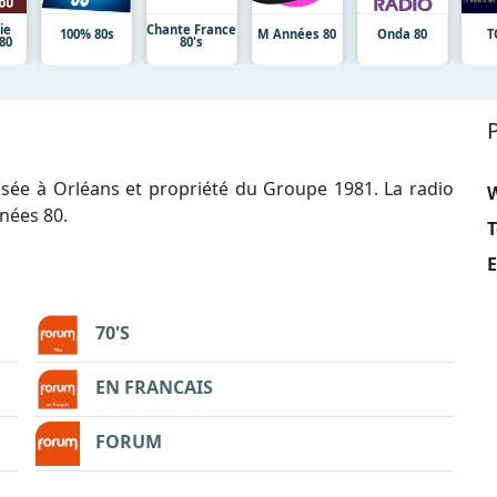
ie
Chante France
100% 80s
M Années 80
Onda 80
T
80
80's
asée à Orléans et propriété du Groupe 1981. La radio
nées 80.
T
E
70'S
EN FRANCAIS
FORUM