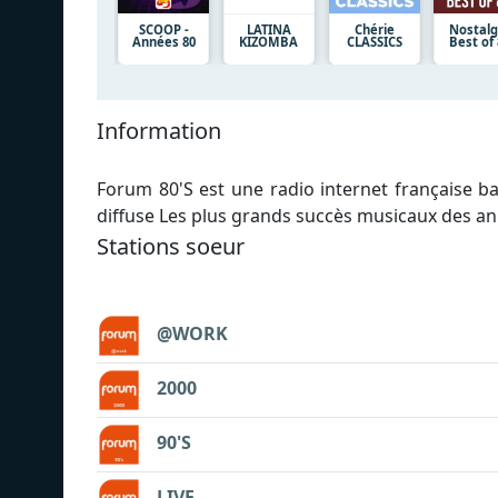
SCOOP -
LATINA
Chérie
Nostalg
Années 80
KIZOMBA
CLASSICS
Best of 
Information
Forum 80'S est une radio internet française b
diffuse Les plus grands succès musicaux des an
Stations soeur
@WORK
2000
90'S
LIVE