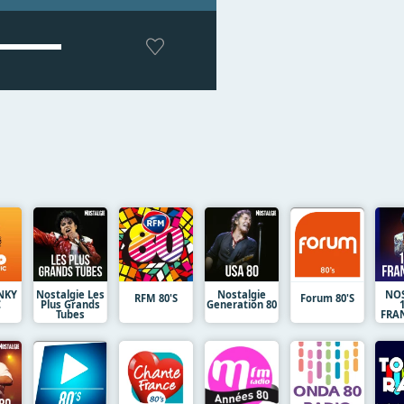
NKY
Nostalgie Les
Nostalgie
NOS
RFM 80'S
Forum 80'S
C
Plus Grands
Generation 80
Tubes
FRAN