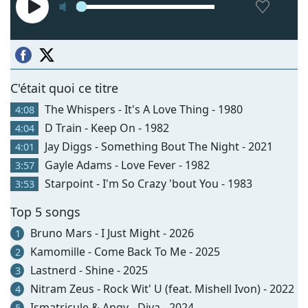
C'était quoi ce titre
The Whispers - It's A Love Thing - 1980
4:08
D Train - Keep On - 1982
4:04
Jay Diggs - Something Bout The Night - 2021
4:01
Gayle Adams - Love Fever - 1982
3:57
Starpoint - I'm So Crazy 'bout You - 1983
3:53
Top 5 songs
Bruno Mars - I Just Might - 2026
1
Kamomille - Come Back To Me - 2025
2
Lastnerd - Shine - 2025
3
Nitram Zeus - Rock Wit' U (feat. Mishell Ivon) - 2022
4
Ismatricule & Angy - Diva - 2024
5