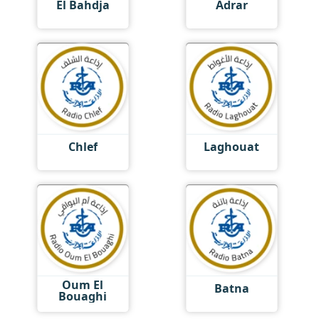
El Bahdja
Adrar
Chlef
Laghouat
Oum El
Batna
Bouaghi