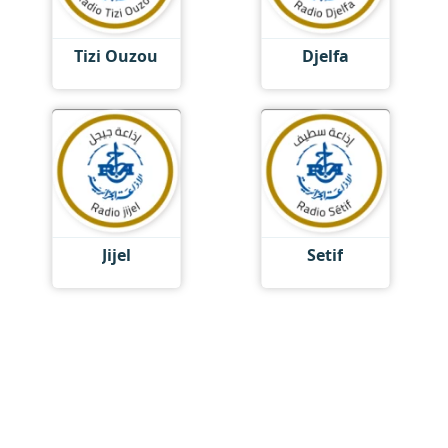
Tizi Ouzou
Djelfa
Jijel
Setif