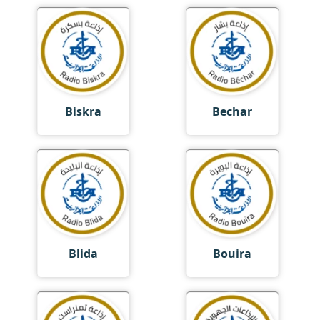
Biskra
Bechar
Blida
Bouira