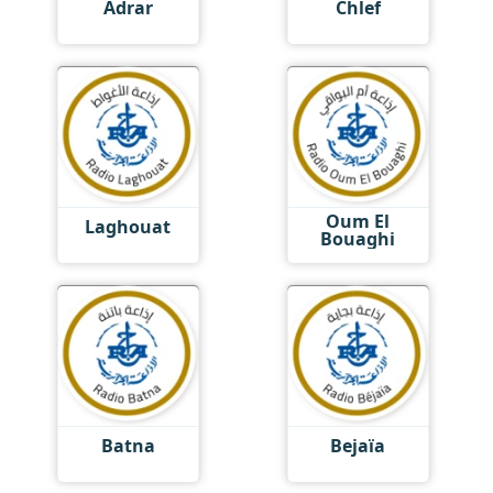
Adrar
Chlef
Oum El
Laghouat
Bouaghi
Batna
Bejaïa