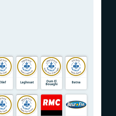
Oum El
Chlef
Laghouat
Batna
Bouaghi