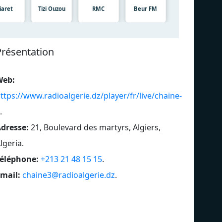
iaret
Tizi Ouzou
RMC
Beur FM
Présentation
Web:
ttps://www.radioalgerie.dz/player/fr/live/chaine-
.
dresse:
21, Boulevard des martyrs, Algiers,
lgeria
.
éléphone:
+213 21 48 15 15
.
mail:
chaine3@radioalgerie.dz
.