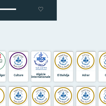
Algérie
lger
Culture
El Bahdja
Adrar
Internationale