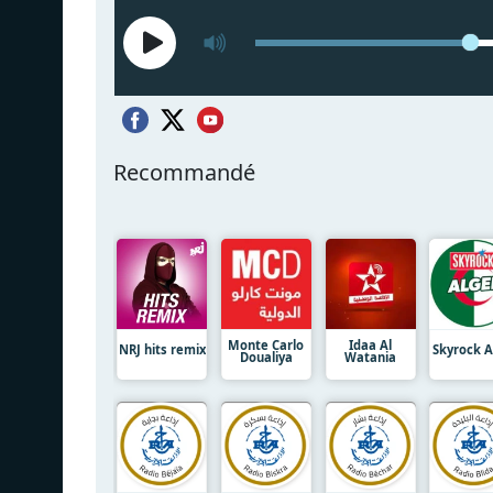
Recommandé
Monte Carlo
Idaa Al
NRJ hits remix
Skyrock A
Doualiya
Watania