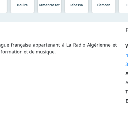
Bouira
Tamenrasset
Tebessa
Tlemcen
T
ngue française appartenant à La Radio Algérienne et
nformation et de musique.
h
3
A
A
T
E