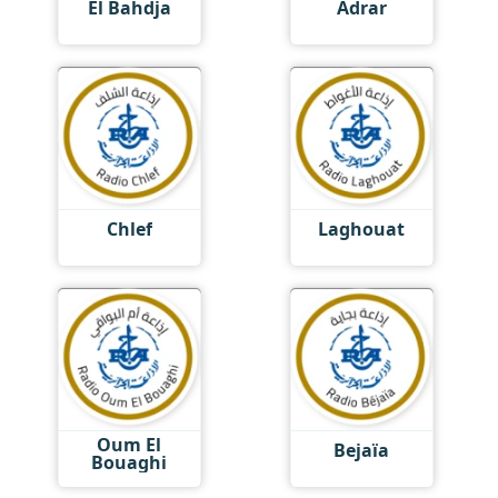
El Bahdja
Adrar
Chlef
Laghouat
Oum El
Bejaïa
Bouaghi