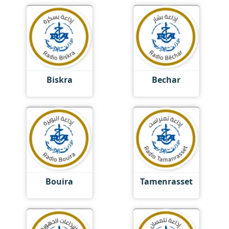
Biskra
Bechar
Bouira
Tamenrasset