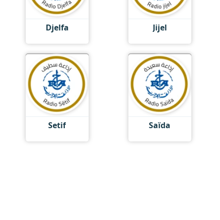
Djelfa
Jijel
Setif
Saïda