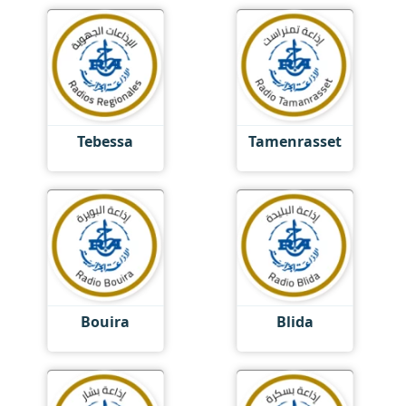
Tebessa
Tamenrasset
Bouira
Blida