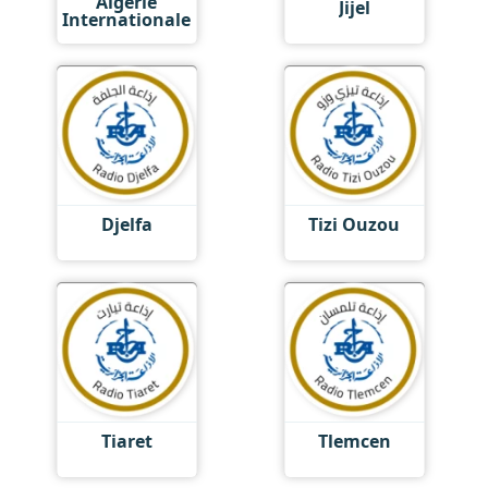
Algérie
Jijel
Internationale
Djelfa
Tizi Ouzou
Tiaret
Tlemcen