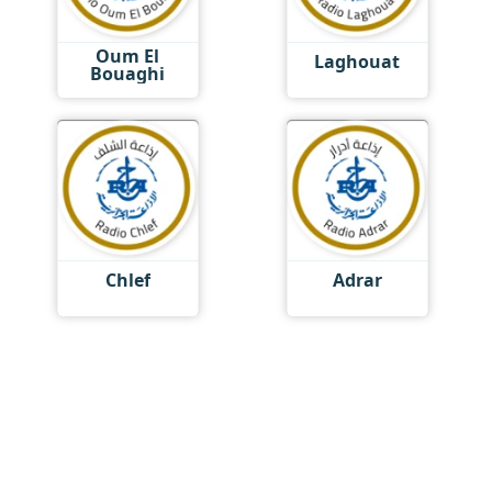
Oum El
Laghouat
Bouaghi
Chlef
Adrar