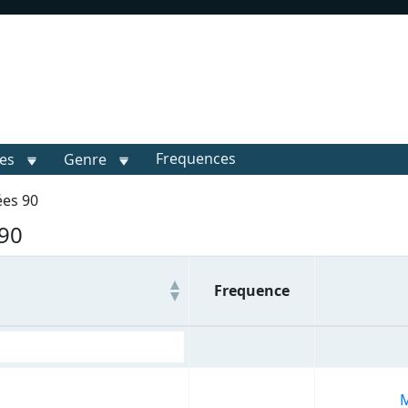
Frequences
les
Genre
es 90
 90
Frequence
M