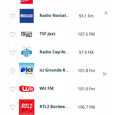
R
Anné
Radio Nostalgie
93.1 Fm
Ol
J
TSF Jazz
107.5 FM
S
Radio Cap-ferret
97.9 FM
Mus
ici Gironde Radio
101.8 Fm
Infor
Wit FM
101.0 Fm
H
P
RTL2 Bordeaux
106.7 FM
R