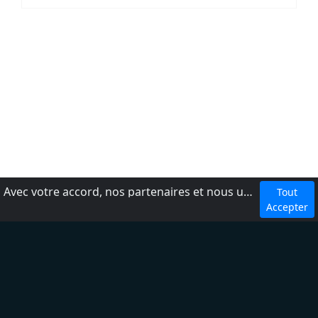
Avec votre accord, nos partenaires et nous utilisons des cookies ou technologies similaires pour stocker et accéder à vos informations personnelles, comme votre visite sur ce site.
Tout
dmca
Accepter
Conditions d'utilisation
Ajouter une radio
À propos
Règles de confidentialité