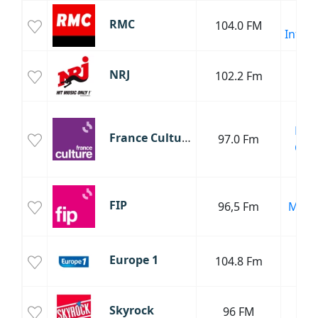
Sp
RMC
104.0 FM
Infor
H
NRJ
102.2 Fm
Da
Cha
Fran
France Culture
97.0 Fm
Clas
Cul
J
FIP
96,5 Fm
Musi
Mo
T
Europe 1
104.8 Fm
Poli
R
Skyrock
96 FM