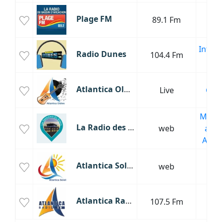
Plage FM
89.1 Fm
F
Infor
Radio Dunes
104.4 Fm
P
Atlantica Oldies
Live
Clas
Musiq
La Radio des Essentiels du Bassin
web
anné
Anné
Re
Atlantica Soleil
web
Sa
Atlantica Radio
107.5 Fm