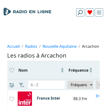
Accueil
Radios
Nouvelle-Aquitaine
Arcachon
Les radios à Arcachon
Ge
Nom
Fréquence
Infor
France Inter
88.3 Fm
Cul