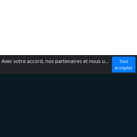
Avec votre accord, nos partenaires et nous utilisons des cookies ou technologies similaires pour stocker et accéder à vos informations personnelles, comme votre visite sur ce site.
Tout
dmca
Accepter
Conditions d'utilisation
Ajouter une radio
À propos
Règles de confidentialité
Aide