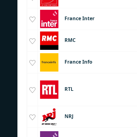
France Inter
RMC
France Info
RTL
NRJ