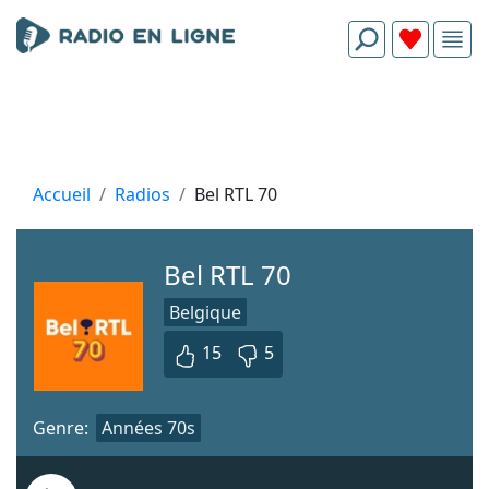
Accueil
Radios
Bel RTL 70
Bel RTL 70
Belgique
15
5
Genre:
Années 70s