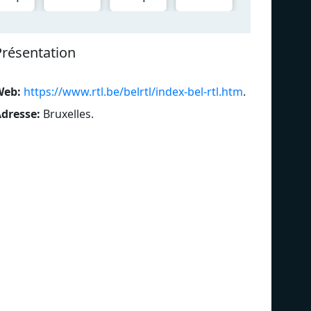
Présentation
Web:
https://www.rtl.be/belrtl/index-bel-rtl.htm
.
dresse:
Bruxelles
.