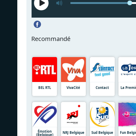
Recommandé
BEL RTL
VivaCité
Contact
La Premi
Émotion
NRJ Belgique
Sud Belgique
Fun Belg
(Belgique)