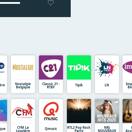
Nostalgie
Classic 21 -
Imp
ère
Tipik
LN
Belgique
RTBF
Be
CFM La
RTL2 Pop Rock
NRJ
ique
Qmusic
Louvière
Party
NOUVEAUX
Aco