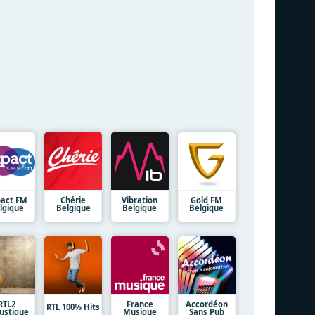
act FM
Chérie
Vibration
Gold FM
lgique
Belgique
Belgique
Belgique
RTL2
France
Accordéon
RTL 100% Hits
ustique
Musique
Sans Pub