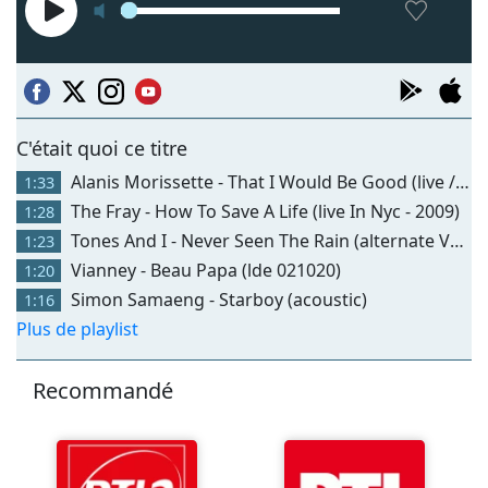
C'était quoi ce titre
Alanis Morissette - That I Would Be Good (live / Unplugged)
1:33
The Fray - How To Save A Life (live In Nyc - 2009)
1:28
Tones And I - Never Seen The Rain (alternate Version)
1:23
Vianney - Beau Papa (lde 021020)
1:20
Simon Samaeng - Starboy (acoustic)
1:16
Plus de playlist
Recommandé