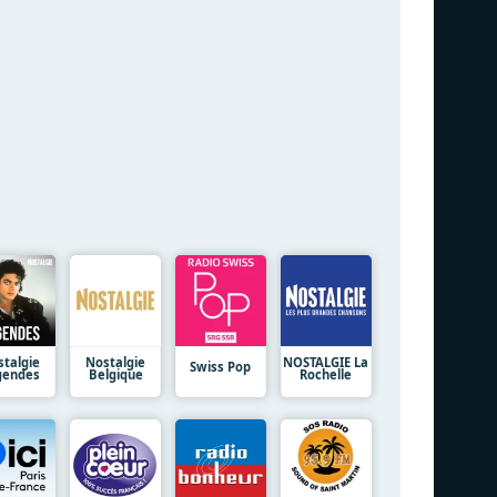
stalgie
Nostalgie
NOSTALGIE La
Swiss Pop
gendes
Belgique
Rochelle