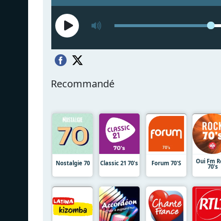
Recommandé
Oui Fm R
Nostalgie 70
Classic 21 70's
Forum 70'S
70's