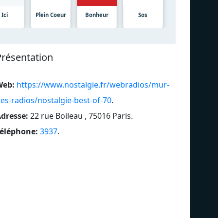
Ici
Plein Coeur
Bonheur
Sos
Présentation
Web:
https://www.nostalgie.fr/webradios/mur-
es-radios/nostalgie-best-of-70
.
dresse:
22 rue Boileau , 75016 Paris
.
éléphone:
3937
.
Funk
BEST OF 80