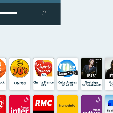
ock
Chante France
Culte Années
Nostalgie
No
RFM 70'S
70's
60 et 70
Generation 80
Le