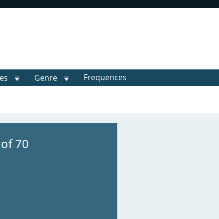
Frequences
les
Genre
 of 70