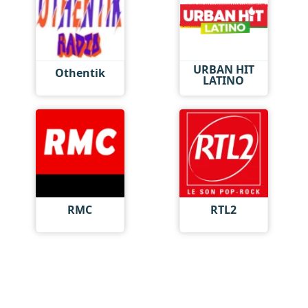
URBAN HIT
Othentik
LATINO
RMC
RTL2