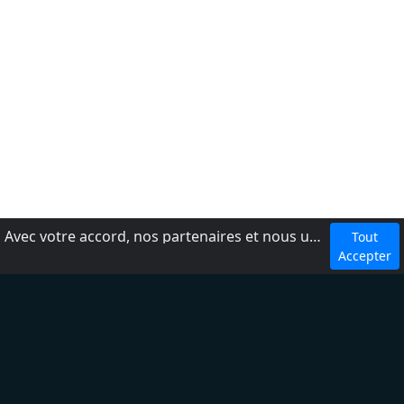
Avec votre accord, nos partenaires et nous utilisons des cookies ou technologies similaires pour stocker et accéder à vos informations personnelles, comme votre visite sur ce site.
Tout
dmca
Accepter
Conditions d'utilisation
Ajouter une radio
À propos
Règles de confidentialité