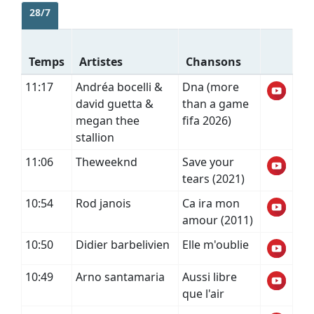
28/7
Temps
Artistes
Chansons
11:17
Andréa bocelli &
Dna (more
david guetta &
than a game
megan thee
fifa 2026)
stallion
11:06
Theweeknd
Save your
tears (2021)
10:54
Rod janois
Ca ira mon
amour (2011)
10:50
Didier barbelivien
Elle m'oublie
10:49
Arno santamaria
Aussi libre
que l'air