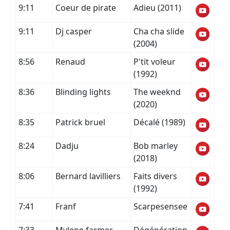
9:11
Coeur de pirate
Adieu (2011)
9:11
Dj casper
Cha cha slide
(2004)
8:56
Renaud
P'tit voleur
(1992)
8:36
Blinding lights
The weeknd
(2020)
8:35
Patrick bruel
Décalé (1989)
8:24
Dadju
Bob marley
(2018)
8:06
Bernard lavilliers
Faits divers
(1992)
7:41
Franf
Scarpesensee