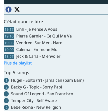
C'était quoi ce titre
Linh - Je Pense A Vous
19:17
Pierre Garnier - Ce Qui Me Va
19:10
Vendredi Sur Mer - Hard
19:03
Calema - Emmene Moi
19:00
Jeck & Carla - M'envoler
18:57
Plus de playlist
Top 5 songs
Hugel - Solto (fr) - Jamaican (bam Bam)
1
Becky G - Topic - Sorry Papi
2
Sound Of Legend - San Francisco
3
Temper City - Self Aware
4
Bebe Rexha - New Religion
5