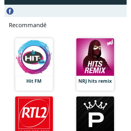
Recommandé
Hit FM
NRJ hits remix