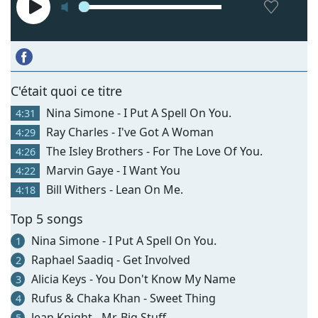
C'était quoi ce titre
Nina Simone - I Put A Spell On You.
4:31
Ray Charles - I've Got A Woman
4:29
The Isley Brothers - For The Love Of You.
4:26
Marvin Gaye - I Want You
4:22
Bill Withers - Lean On Me.
4:18
Top 5 songs
Nina Simone - I Put A Spell On You.
1
Raphael Saadiq - Get Involved
2
Alicia Keys - You Don't Know My Name
3
Rufus & Chaka Khan - Sweet Thing
4
Jean Knight - Mr. Big Stuff
5