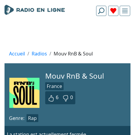
Accueil
Radios
Mouv RnB & Soul
Mouv RnB & Soul
France
6
0
Genre:
Rap
La station est actuellement fermée.