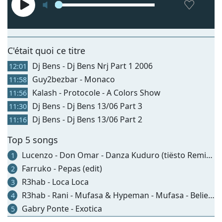
C'était quoi ce titre
Dj Bens - Dj Bens Nrj Part 1 2006
12:01
Guy2bezbar - Monaco
11:58
Kalash - Protocole - A Colors Show
11:56
Dj Bens - Dj Bens 13/06 Part 3
11:30
Dj Bens - Dj Bens 13/06 Part 2
11:16
Top 5 songs
Lucenzo - Don Omar - Danza Kuduro (tiësto Remix) [radio Edit]
1
Farruko - Pepas (edit)
2
R3hab - Loca Loca
3
R3hab - Rani - Mufasa & Hypeman - Mufasa - Believe (shooting Stars)
4
Gabry Ponte - Exotica
5