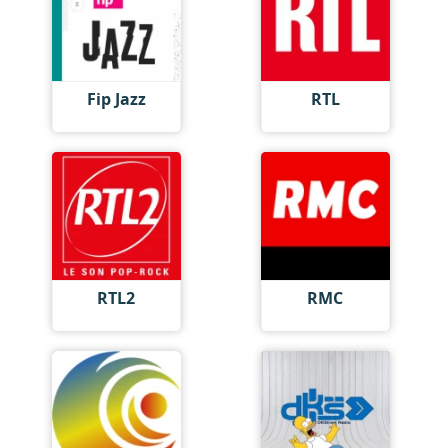
Fip Jazz
RTL
RTL2
RMC