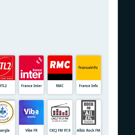
RTL2
France Inter
RMC
France Info
argla
Vibe FR
CKCJ FM 97,9
Allzic Rock FM