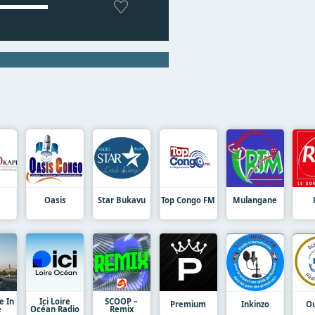
Oasis
Star Bukavu
Top Congo FM
Mulangane
e In
Ici Loire
SCOOP –
Premium
Inkinzo
Ou
e
Océan Radio
Remix