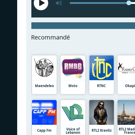
Recommandé
Maendeleo
Moto
RTNC
Okapi
Voice of
RTL2 Mad
Capp Fm
RTL2 Kravitz
Lebanon
Franc