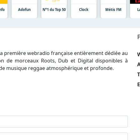
nfo
Adofun
N°1 du Top 50
Clock
Métis FM
L
 la première webradio française entièrement dédiée au
ion de morceaux Roots, Dub et Digital disponibles à
A
rs de musique reggae atmosphérique et profonde.
T
E