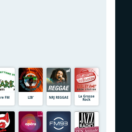
La Grosse
are FM
LIB'
NRJ REGGAE
Rock