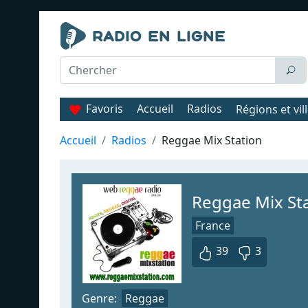
Favoris
Accueil
Radios
Régions et vil
Accueil
Radios
Reggae Mix Station
Reggae Mix St
France
39
3
Genre:
Reggae