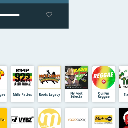
Fly Foot
Oui Fm
ggae
Mille Pattes
Roots Legacy
Ti
Selecta
Reggae