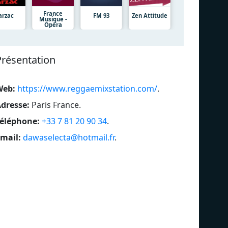
France
arzac
FM 93
Zen Attitude
Musique -
Opéra
Présentation
Web:
https://www.reggaemixstation.com/
.
dresse:
Paris France
.
éléphone:
+33 7 81 20 90 34
.
mail:
dawaselecta@hotmail.fr
.