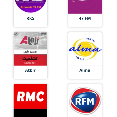
RKS
47 FM
Atbir
Alma